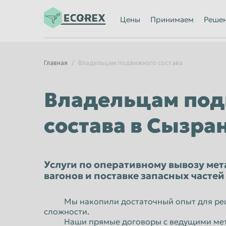
Ижевск
Иркутск
Цены
Принимаем
Реше
Казань
Калининград
Каменск-Уральский
Кемерово
Главная
Владельцам подвижного состава
Киров
Комсомольск
Кострома
Красногорск
Владельцам под
Красноярск
Курган
состава в Сызра
Липецк
Люберцы
Махачкала
Миасс
Мурманск
Мытищи
Услуги по оперативному вывозу мет
вагонов и поставке запасных частей
Нальчик
Нижневартов
Нижний Новгород
Нижний Тагил
Мы накопили достаточный опыт для реш
сложности.
Новороссийск
Новосибирск
Наши прямые договоры с ведущими мет