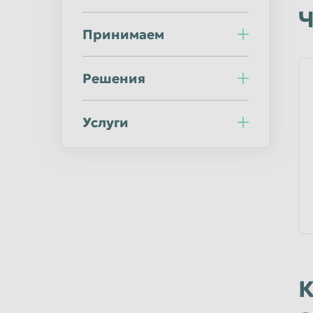
Ульяновск
Уссурийск
Ч
Принимаем
Хабаровск
Химки
Челябинск
Череповец
Решения
Шахты
Электросталь
Южно-Сахалинск
Якутск
Услуги
К