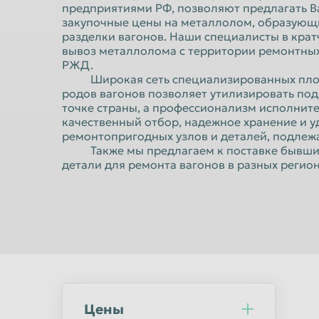
Норильск
Омск
предприятиями РФ, позволяют предлагать 
закупочные цены на металлолом, образующи
Оренбург
Орск
разделки вагонов. Наши специалисты в кра
вывоз металлолома с территории ремонтных
Пермь
Петрозаводс
РЖД.
Широкая сеть специализированных площ
Подольск
Прокопьевск
родов вагонов позволяет утилизировать по
Ростов-на-Дону
Рыбинск
точке страны, а профессионализм исполнит
качественный отбор, надежное хранение и у
Салават
Самара
ремонтопригодных узлов и деталей, подлеж
Также мы предлагаем к поставке бывшие 
Саранск
Саратов
детали для ремонта вагонов в разных регион
Северодвинск
Симферополь
Сочи
Ставрополь
Стерлитамак
Сургут
Сыктывкар
Таганрог
Тверь
Тольятти
Тула
Тюмень
Цены