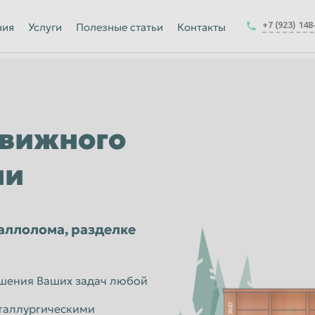
Йошкар-Ола
+7 (923) 148
ния
Услуги
Полезные статьи
Контакты
Калуга
Керчь
-на-Амуре
Королёв
Краснодар
вижного
Курск
ни
Магнитогорск
Москва
Набережные Челны
аллолома, разделке
ск
Нижнекамск
Новокузнецк
ения Ваших задач любой
Новочеркасск
аллургическими