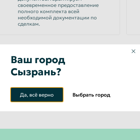
своевременное предоставление
полного комплекта всей
необходимой документации по
сделкам.
Ваш город
Сызрань?
Меньше слов — больше д
Оказываем услуги качественно и в максим
Да, всё верно
Выбрать город
Все сотрудники имеют большой опыт работы и постоянно совершенствуют уровень своег