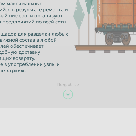
Орёл
Вам максимальные
йся в результате ремонта и
Пенза
тчайшие сроки организуют
 предприятий по всей сети
к
Петропавловск-Камчатский
адок для разделки любых
Псков
движной состав в любой
Рязань
елей обеспечивает
добную доставку
Санкт-Петербург
ащих возврату.
в употреблении узлы и
Севастополь
ах страны.
Смоленск
Подробнее
Старый Оскол
Сызрань
Тамбов
Томск
Улан-Удэ