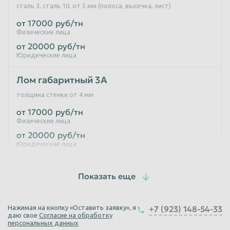
сталь 3, сталь 10, от 5 мм (полоса, высечка, лист)
от 17000
руб/тн
Физические лица
от 20000
руб/тн
Юридические лица
Лом габаритный 3А
толщина стенки от 4 мм
от 17000
руб/тн
Физические лица
от 20000
руб/тн
Юридические лица
Лом негабаритный 5А
Негабаритный стальной лом (толщина стенки от 4 мм)
от 16000
руб/тн
Нажимая на кнопку «Оставить заявку», я
+7 (923) 148-54-33
Физические лица
даю свое
Согласие на обработку
от 19000
руб/тн
персональных данных