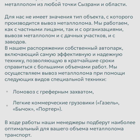
Арматура 12АР
металлолом из любой точки Сызрани и области.
диаметр металла более 8 мм.
Для нас не имеет значения тип объекта, с которого
от 17500
руб/тн
производится вывоз металлолома. Мы работаем,
Физические лица
как с частными лицами, так и с организациями,
вывозя металлолом и с дачных участков, и с
от 20500
руб/тн
заводов.
Юридические лица
В нашем распоряжении собственный автопарк,
включающий самую эффективную и надежную
Проволока 13А
технику, позволяющую в кратчайшие сроки
диаметр металла 4-6 мм., кроме сталистой
справиться с большими объемами работ. Мы
осуществляем вывоз металлолома при помощи
от 9000
руб/тн
следующих видов специальной техники:
Физические лица
от 12000
руб/тн
Ломовоз с греферным захватом,
Юридические лица
Легкие коммерческие грузовики («Газель»,
«Бычок», «Портер»).
В ходе работы наши менеджеры подберут наиболее
оптимальный для вашего объема металлолома
транспорт.