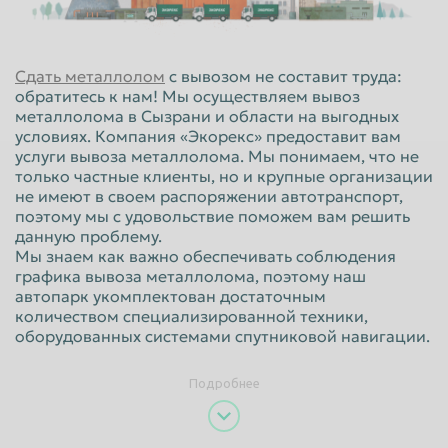
Красноярск
Курган
Курск
Липецк
Сдать металлолом
с вывозом не составит труда:
Люберцы
Магнитогорск
обратитесь к нам! Мы осуществляем вывоз
металлолома в Сызрани и области на выгодных
Махачкала
Миасс
условиях. Компания «Экорекс» предоставит вам
услуги вывоза металлолома. Мы понимаем, что не
Москва
Мурманск
только частные клиенты, но и крупные организации
не имеют в своем распоряжении автотранспорт,
Мытищи
Набережные Челны
поэтому мы с удовольствие поможем вам решить
Нальчик
Нижневартовск
данную проблему.
Мы знаем как важно обеспечивать соблюдения
Нижнекамск
Нижний Новгород
графика вывоза металлолома, поэтому наш
автопарк укомплектован достаточным
Нижний Тагил
Новокузнецк
количеством специализированной техники,
оборудованных системами спутниковой навигации.
Новороссийск
Новосибирск
Новочеркасск
Норильск
Подробнее
Омск
Орёл
Оренбург
Орск