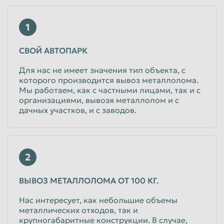
Таганрог
Тамбов
1
Тверь
Тольятти
СВОЙ АВТОПАРК
Томск
Тула
Для нас не имеет значения тип объекта, с
Тюмень
Улан-Удэ
которого производится вывоз металлолома.
Ульяновск
Уссурийск
Мы работаем, как с частными лицами, так и с
организациями, вывозя металлолом и с
Уфа
Хабаровск
дачных участков, и с заводов.
Химки
Чебоксары
Челябинск
Череповец
2
Чита
Шахты
Электросталь
Энгельс
ВЫВОЗ МЕТАЛЛОЛОМА ОТ 100 КГ.
Южно-Сахалинск
Якутск
Нас интересует, как небольшие объемы
металлических отходов, так и
Ярославль
крупногабаритные конструкции. В случае,