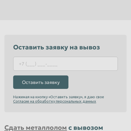
Пенза
Пермь
Петрозаводск
Петропавловск-Камчатский
Подольск
Прокопьевск
Псков
Ростов-на-Дону
Оставить заявку на вывоз
Рыбинск
Рязань
Салават
Самара
Санкт-Петербург
Саранск
Саратов
Севастополь
Оставить заявку
Северодвинск
Симферополь
Нажимая на кнопку «Оставить заявку», я даю свое
Смоленск
Сочи
Согласие на обработку персональных данных
Ставрополь
Старый Оскол
Стерлитамак
Сургут
Сдать металлолом
с вывозом
Сызрань
Сыктывкар