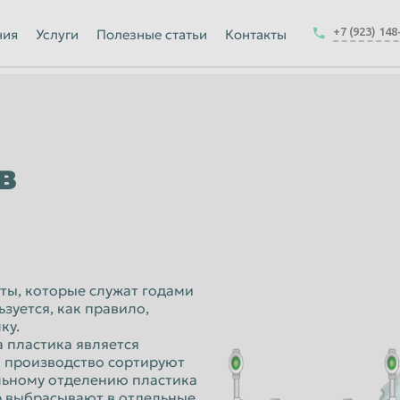
Йошкар-Ола
+7 (923) 148
ния
Услуги
Полезные статьи
Контакты
Калуга
Керчь
-на-Амуре
Королёв
Краснодар
в
Курск
Магнитогорск
Москва
Набережные Челны
ты, которые служат годами
зуется, как правило,
ск
Нижнекамск
ку.
 пластика является
Новокузнецк
 производство сортируют
Новочеркасск
ельному отделению пластика
ор выбрасывают в отдельные