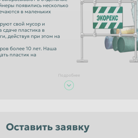
Орёл
ейнеры появились несколько
речаются в маленьких
Пенза
руют свой мусор и
к
Петропавловск-Камчатский
 сдаче пластика в
Псков
и, действуя при этом на
Рязань
ов более 10 лет. Наша
ать пластик на
Санкт-Петербург
Севастополь
Подробнее
Смоленск
Старый Оскол
Сызрань
Тамбов
Томск
Оставить заявку
Улан-Удэ