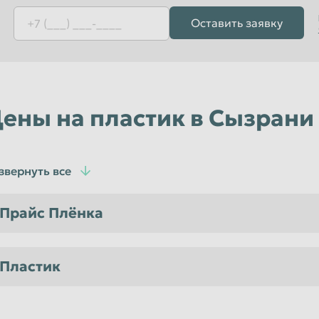
Уфа
Оставить заявку
Чебоксары
Чита
Энгельс
Ярославль
ены на пластик в Сызрани
звернуть все
Прайс Плёнка
Пластик