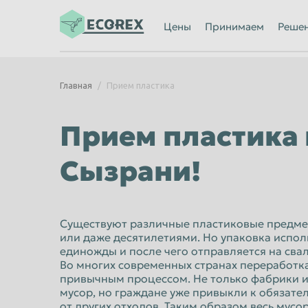
Ижевск
Иркутск
Цены
Принимаем
Реше
Казань
Калининград
Каменск-Уральский
Кемерово
Главная
Прием пластика
Киров
Комсомольск
Кострома
Красногорск
Прием пластика 
Красноярск
Курган
Сызрани!
Липецк
Люберцы
Махачкала
Миасс
Мурманск
Мытищи
Существуют различные пластиковые предме
или даже десятилетиями. Но упаковка исполь
Нальчик
Нижневартов
единожды и после чего отправляется на свал
Нижний Новгород
Во многих современных странах переработка
Нижний Тагил
привычным процессом. Не только фабрики и
Новороссийск
Новосибирск
мусор, но граждане уже привыкли к обязат
от других отходов. Таким образом весь мус