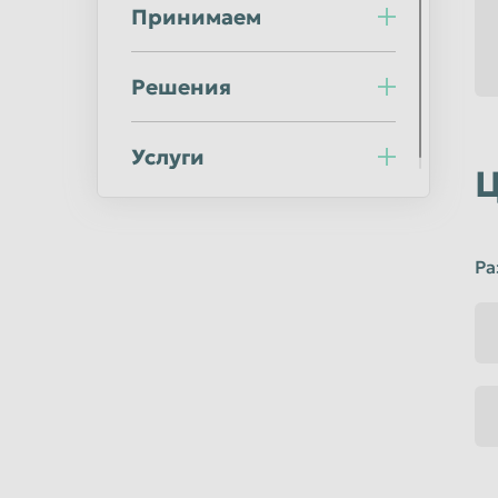
Принимаем
Ульяновск
Уссурийск
Хабаровск
Химки
Решения
Челябинск
Череповец
Шахты
Электросталь
Услуги
Южно-Сахалинск
Якутск
Ц
Ра