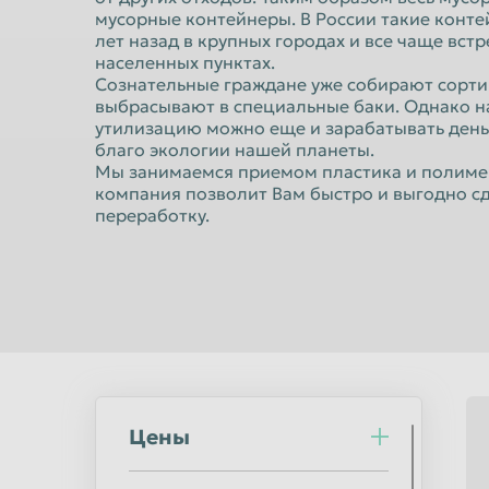
Норильск
Омск
мусорные контейнеры. В России такие конт
лет назад в крупных городах и все чаще вст
Оренбург
Орск
населенных пунктах.
Пермь
Сознательные граждане уже собирают сорти
Петрозаводс
выбрасывают в специальные баки. Однако на
Подольск
Прокопьевск
утилизацию можно еще и зарабатывать деньг
благо экологии нашей планеты.
Ростов-на-Дону
Рыбинск
Мы занимаемся приемом пластика и полимер
компания позволит Вам быстро и выгодно сд
Салават
Самара
переработку.
Саранск
Саратов
Северодвинск
Симферополь
Сочи
Ставрополь
Стерлитамак
Сургут
Сыктывкар
Таганрог
Тверь
Тольятти
Цены
Тула
Тюмень