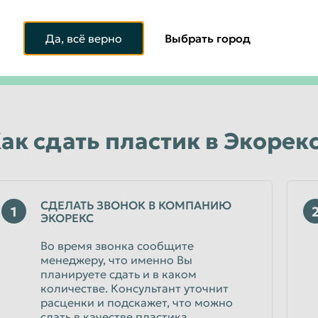
+7 (923) 148-54-33
Да, всё верно
Выбрать город
+7 (923) 148-54-33
Или по телефону
ак сдать пластик в Экорек
СДЕЛАТЬ ЗВОНОК В КОМПАНИЮ
1
ЭКОРЕКС
Во время звонка сообщите
менеджеру, что именно Вы
планируете сдать и в каком
количестве. Консультант уточнит
расценки и подскажет, что можно
сдать в качестве пластика.