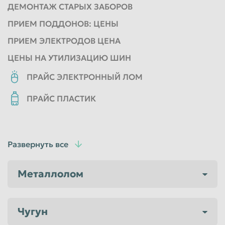
ДЕМОНТАЖ СТАРЫХ ЗАБОРОВ
Пенза
Пермь
ПРИЕМ ПОДДОНОВ: ЦЕНЫ
Петрозаводск
Петропавловск-Камчатский
ПРИЕМ ЭЛЕКТРОДОВ ЦЕНА
Подольск
Прокопьевск
ЦЕНЫ НА УТИЛИЗАЦИЮ ШИН
Псков
Ростов-на-Дону
ПРАЙС ЭЛЕКТРОННЫЙ ЛОМ
Рыбинск
Рязань
ПРАЙС ПЛАСТИК
Салават
Самара
Санкт-Петербург
Саранск
Саратов
Севастополь
Развернуть все
Северодвинск
Симферополь
Металлолом
Смоленск
Сочи
Ставрополь
Старый Оскол
Стерлитамак
Сургут
Чугун
Сызрань
Сыктывкар