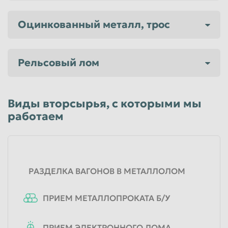
Таганрог
Тамбов
Оцинкованный металл, трос
Тверь
Тольятти
Томск
Тула
Рельсовый лом
Тюмень
Улан-Удэ
Ульяновск
Уссурийск
Виды вторсырья, с которыми мы
Уфа
Хабаровск
работаем
Химки
Чебоксары
Челябинск
Череповец
Чита
Шахты
РАЗДЕЛКА ВАГОНОВ В МЕТАЛЛОЛОМ
Электросталь
Энгельс
Южно-Сахалинск
Якутск
ПРИЕМ МЕТАЛЛОПРОКАТА Б/У
Ярославль
ПРИЕМ ЭЛЕКТРОННОГО ЛОМА