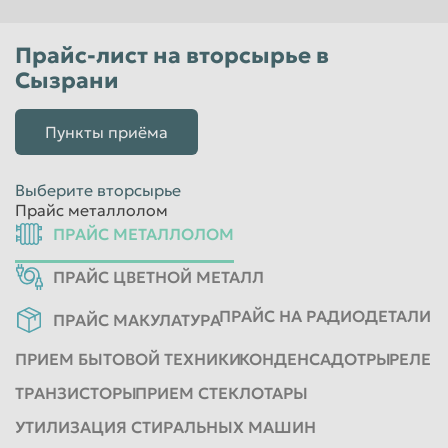
Красноярск
Курган
Прайс-лист на вторсырье в
Курск
Липецк
Сызрани
Люберцы
Магнитогорск
Махачкала
Миасс
Пункты приёма
Москва
Мурманск
Выберите вторсырье
Мытищи
Набережные Челны
Прайс металлолом
Нальчик
Нижневартовск
ПРАЙС МЕТАЛЛОЛОМ
Нижнекамск
Нижний Новгород
ПРАЙС ЦВЕТНОЙ МЕТАЛЛ
Нижний Тагил
Новокузнецк
ПРАЙС НА РАДИОДЕТАЛИ
ПРАЙС МАКУЛАТУРА
Новороссийск
Новосибирск
ПРИЕМ БЫТОВОЙ ТЕХНИКИ
КОНДЕНСАДОТРЫ
РЕЛЕ
Новочеркасск
Норильск
ТРАНЗИСТОРЫ
ПРИЕМ СТЕКЛОТАРЫ
Омск
Орёл
УТИЛИЗАЦИЯ СТИРАЛЬНЫХ МАШИН
Оренбург
Орск