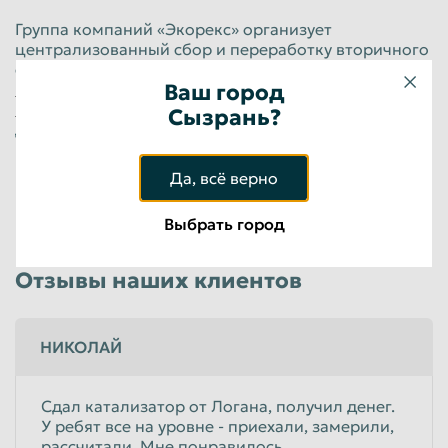
Группа компаний «Экорекс» организует
централизованный сбор и переработку вторичного
сырья. В наши пункты приема Вы сможете
сдать
металлолом
,
лом цветных металлов
Ваш город
,
отходы
полимеров
, отходы пленки,
макулатуру
и многое
Сызрань?
другое. Вы всегда сможете получить лучшие цены
на металлолом и другие отходы.
Да, всё верно
+7 (923) 148-54-33
b2b@ecorex.ru
Выбрать город
Отзывы наших клиентов
НИКОЛАЙ
Сдал катализатор от Логана, получил денег.
У ребят все на уровне - приехали, замерили,
рассчитали. Мне понравилось.