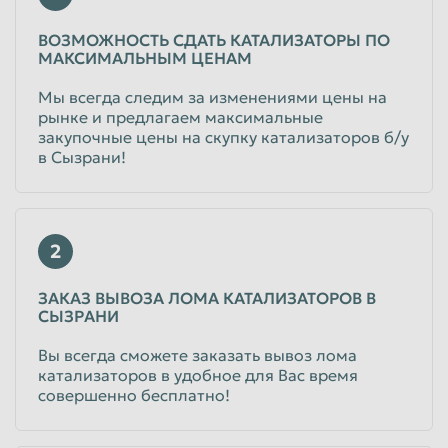
Пенза
Пермь
ВОЗМОЖНОСТЬ СДАТЬ КАТАЛИЗАТОРЫ ПО
МАКСИМАЛЬНЫМ ЦЕНАМ
Петрозаводск
Петропавловск-Камчатский
Мы всегда следим за изменениями цены на
Подольск
Прокопьевск
рынке и предлагаем максимальные
Псков
Ростов-на-Дону
закупочные цены на скупку катализаторов б/у
в Сызрани!
Рыбинск
Рязань
Салават
Самара
Санкт-Петербург
Саранск
2
Саратов
Севастополь
ЗАКАЗ ВЫВОЗА ЛОМА КАТАЛИЗАТОРОВ В
Северодвинск
Симферополь
СЫЗРАНИ
Смоленск
Сочи
Вы всегда сможете заказать вывоз лома
катализаторов в удобное для Вас время
Ставрополь
Старый Оскол
совершенно бесплатно!
Стерлитамак
Сургут
Сызрань
Сыктывкар