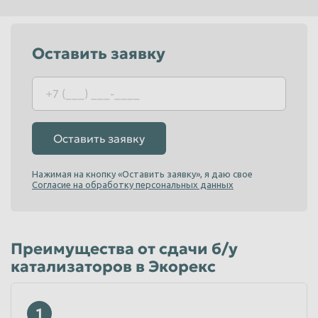
Красноярск
Курган
Курск
Липецк
Оставить заявку
Люберцы
Магнитогорск
Махачкала
Миасс
Москва
Мурманск
Оставить заявку
Мытищи
Набережные Челны
Нальчик
Нижневартовск
Нажимая на кнопку «Оставить заявку», я даю свое
Согласие на обработку персональных данных
Нижнекамск
Нижний Новгород
Нижний Тагил
Новокузнецк
Новороссийск
Новосибирск
Преимущества от сдачи б/у
катализаторов в Экорекс
Новочеркасск
Норильск
Омск
Орёл
1
Оренбург
Орск