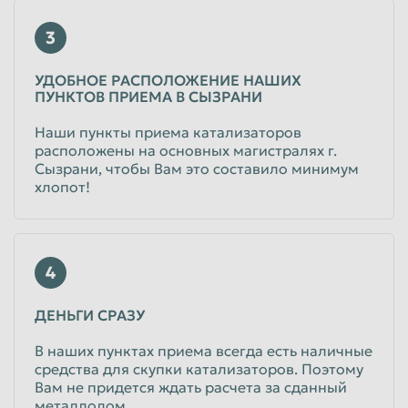
Таганрог
Тамбов
3
Тверь
Тольятти
УДОБНОЕ РАСПОЛОЖЕНИЕ НАШИХ
ПУНКТОВ ПРИЕМА В СЫЗРАНИ
Томск
Тула
Тюмень
Улан-Удэ
Наши пункты приема катализаторов
расположены на основных магистралях г.
Ульяновск
Уссурийск
Сызрани, чтобы Вам это составило минимум
хлопот!
Уфа
Хабаровск
Химки
Чебоксары
Челябинск
Череповец
4
Чита
Шахты
ДЕНЬГИ СРАЗУ
Электросталь
Энгельс
В наших пунктах приема всегда есть наличные
Южно-Сахалинск
Якутск
средства для скупки катализаторов. Поэтому
Ярославль
Вам не придется ждать расчета за сданный
металлолом.